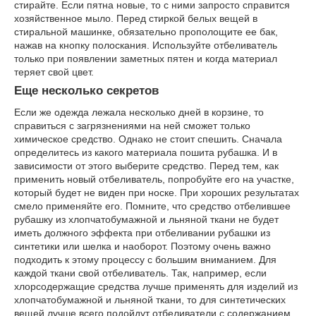
стирайте. Если пятна новые, то с ними запросто справится
хозяйственное мыло. Перед стиркой белых вещей в
стиральной машинке, обязательно прополощите ее бак,
нажав на кнопку полоскания. Используйте отбеливатель
только при появлении заметных пятен и когда материал
теряет свой цвет.
Еще несколько секретов
Если же одежда лежала несколько дней в корзине, то
справиться с загрязнениями на ней сможет только
химическое средство. Однако не стоит спешить. Сначала
определитесь из какого материала пошита рубашка. И в
зависимости от этого выберите средство. Перед тем, как
применить новый отбеливатель, попробуйте его на участке,
который будет не виден при носке. При хороших результатах
смело применяйте его. Помните, что средство отбелившее
рубашку из хлопчатобумажной и льняной ткани не будет
иметь должного эффекта при отбеливании рубашки из
синтетики или шелка и наоборот. Поэтому очень важно
подходить к этому процессу с большим вниманием. Для
каждой ткани свой отбеливатель. Так, например, если
хлорсодержащие средства лучше применять для изделий из
хлопчатобумажной и льняной ткани, то для синтетических
вещей лучше всего подойдут отбеливатели с содержанием