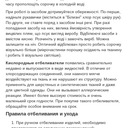
часу прополощіть сорочку в холодній воді.
При роботі із засобом дотримуйтеся обережності. По-перше,
надіньте рукавички (міститься в "Білизні" хлор псує шкіру рук).
По-друге, не ставте поряд з засобом інші речі. При разі
попадання засобу на них, велика ймовірність утворення
вицвілих плям, що псує вигляд виробу. Відбілюючі засоби з
вмістом кисню. Розчиніть у воді і замочіть виріб. Можна
залишити на ніч. Оптичний відбілювач просто робить сорочку
візуально біліше (мікрочастинки порошку осідають на тканину
і робить її візуально світліше).
Кислородные отбеливатели
появились сравнительно
недавно и выпускаются в виде жидкостей. В отличие от
хлорсодержащих соединений, они намного мягче
воздействуют на ткань и не нарушают их структуру. Можно
применять для шерстяных и синтетических тканей и даже
для цветной одежды. Они не вызывают аллергические
реакции. Имеют более высокую стоимость и очень
маленький срок годности. При покупке такого отбеливателя,
обращайте особое внимание на срок.
Правила отбеливания и ухода
При ручном отбеливании изделий, необходимо