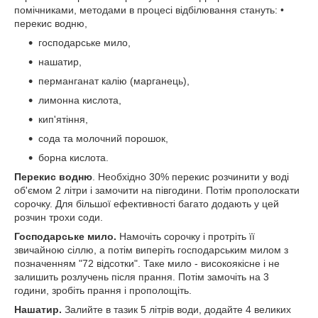
помічниками, методами в процесі відбілювання стануть: •
перекис водню,
господарське мило,
нашатир,
перманганат калію (марганець),
лимонна кислота,
кип'ятіння,
сода та молочний порошок,
борна кислота.
Перекис водню
. Необхідно 30% перекис розчинити у воді
об'ємом 2 літри і замочити на півгодини. Потім прополоскати
сорочку. Для більшої ефективності багато додають у цей
розчин трохи соди.
Господарське мило.
Намочіть сорочку і протріть її
звичайною сіллю, а потім виперіть господарським милом з
позначенням "72 відсотки". Таке мило - високоякісне і не
залишить розлучень після прання. Потім замочіть на 3
години, зробіть прання і прополощіть.
Нашатир.
Залийте в тазик 5 літрів води, додайте 4 великих