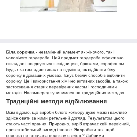
Біла сорочка
- незамінний елемент як жіночого, так і
чоловічого гардероба. Цей предмет гардероба ефективно
виглядає і поєднується з спідницею, брюками, сарафаном.
Будь-яка господиня знає на відмінно, як відбілити білу
сорочку в домашніх умовах. Існує безліч способів відбілити
сорочку. Це і використання хімічно активних засобів, а також
застосування старих перевірених часом і господинями
методів. Насамперед зупинимося на традиційних методах.
Традиційні методи відбілювання
Всім відомо, що вироби білого кольору дуже мазкі і важливо
здійснювати за ними ретельний догляд. Результатом цього
стають часті прання. Природно, виріб втрачає свій первісний,
презентабельний вигляд і жовтіє. Як зробити так, щоб
сорочка не втрачала первісну свіжість? Добрими