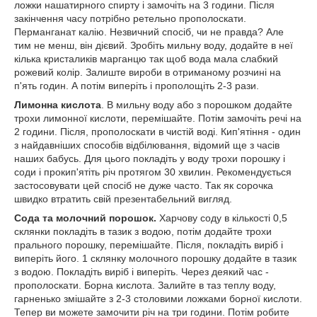
ложки нашатирного спирту і замочіть на 3 години. Після
закінчення часу потрібно ретельно прополоскати.
Перманганат калію. Незвичний спосіб, чи не правда? Але
тим не менш, він дієвий. Зробіть мильну воду, додайте в неї
кілька кристаликів марганцю так щоб вода мала слабкий
рожевий колір. Залиште вироби в отриманому розчині на
п'ять годин. А потім виперіть і прополощіть 2-3 рази.
Лимонна кислота
. В мильну воду або з порошком додайте
трохи лимонної кислоти, перемішайте. Потім замочіть речі на
2 години. Після, прополоскати в чистій воді. Кип'ятіння - один
з найдавніших способів відбілювання, відомий ще з часів
наших бабусь. Для цього покладіть у воду трохи порошку і
соди і прокип'ятіть річ протягом 30 хвилин. Рекомендується
застосовувати цей спосіб не дуже часто. Так як сорочка
швидко втратить свій презентабельний вигляд.
Сода та молочний порошок.
Харчову соду в кількості 0,5
склянки покладіть в тазик з водою, потім додайте трохи
прального порошку, перемішайте. Після, покладіть виріб і
виперіть його. 1 склянку молочного порошку додайте в тазик
з водою. Покладіть виріб і виперіть. Через деякий час -
прополоскати. Борна кислота. Залийте в таз теплу воду,
гарненько змішайте з 2-3 столовими ложками борної кислоти.
Тепер ви можете замочити річ на три години. Потім робите