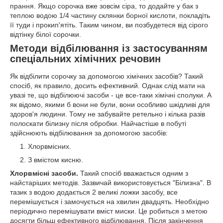
прання. Якщо сорочка вже зовсім сіра, то додайте у бак з
теплою водою 1/4 частину склянки борної кислоти, покладіть
її туди і прокип'ятіть. Таким чином, ви позбудетеся від сірого
відтінку білої сорочки.
Методи відбілювання із застосуванням
спеціальних хімічних речовин
Як відбілити сорочку за допомогою хімічних засобів? Такий
спосіб, як правило, досить ефективний. Однак слід мати на
увазі те, що відбілюючі засоби - це все-таки хімічні сполуки. А
як відомо, якими б вони не були, вони особливо шкідливі для
здоров'я людини. Тому не забувайте ретельно і кілька разів
полоскати білизну після обробки. Найчастіше в побуті
здійснюють відбілювання за допомогою засобів:
Хлорвмісних.
З вмістом кисню.
Хлорвмісні засоби.
Такий спосіб вважається одним з
найстаріших методів. Зазвичай використовується "Білизна". В
тазик з водою додається 2 великі ложки засобу, все
перемішується і замочується на хвилин двадцять. Необхідно
періодично перемішувати вміст миски. Це робиться з метою
досягти більш ефективного відбілювання. Після закінчення