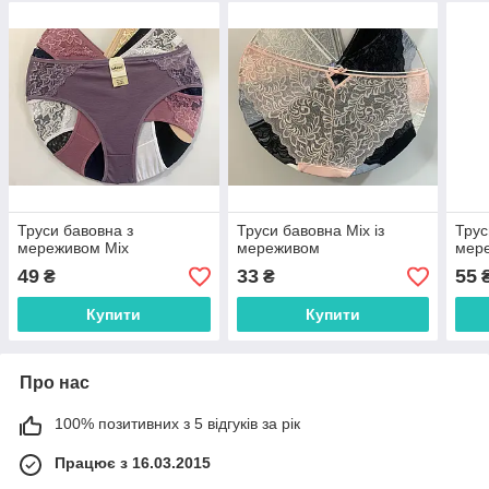
Труси бавовна з
Труси бавовна Міх із
Трус
мереживом Міх
мереживом
мер
49
33
55
₴
₴
Купити
Купити
Про нас
100% позитивних з 5 відгуків за рік
Працює з 16.03.2015