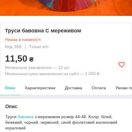
Труси бавовна С мереживом
Немає в наявності
Код: 558
Тільки опт
11,50
₴
Мінімальне замовлення — 12 шт.
Мінімальна сума замовлення на сайті — 1 000 ₴
Опис
Характеристики
Доставка
Оплата
Умови п
Опис
Труси
бавовна
з мереживом розмір 44-48. Колір: білий,
бежевий, чорний, червоний, синій фіолетовий малиновий
кораловий