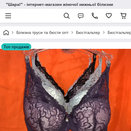
"Шара!" - інтернет-магазин жіночої нижньої білизни
Білизна труси та бюсти опт
Бюстгальтер
Бюстгальтер
Топ продажів