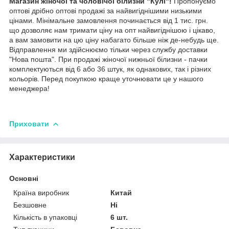
Магазин жіночої та чоловічої білизни "Кулі"!
Пропонуємо
оптові дрібно оптові продажі за найвигіднішими низькими
цінами. Мінімальне замовлення починається від 1 тис. грн.
що дозволяє нам тримати ціну на опт найвигіднішою і цікаво,
а вам замовити на цю ціну набагато більше ніж де-небудь ще.
Відправлення ми здійснюємо тільки через службу доставки
"Нова пошта". При продажі жіночої нижньої білизни - пачки
комплектуються від 6 або 36 штук, як однакових, так і різних
кольорів. Перед покупкою краще уточнювати це у нашого
менеджера!
Приховати
Характеристики
Основні
Країна виробник
Китай
Безшовне
Ні
Кількість в упаковці
6 шт.