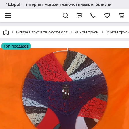
"Шара!" - інтернет-магазин жіночої нижньої білизни
Білизна труси та бюсти опт
Жіночі труси
Жіночі трус
Топ продажів