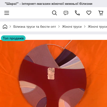
"Шара!" - інтернет-магазин жіночої нижньої білизни
Білизна труси та бюсти опт
Жіночі труси
Жіночі трус
Топ продажів