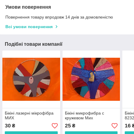
Умови повернення
Повернення товару впродовж 14 днів за домовленістю
Всі умови повернення
Подібні товари компанії
Бікіні лазерні мікрофібра
Бікіні микрофибра с
Бікі
МИХ
кружевом Мих
823
30
25
16
₴
₴