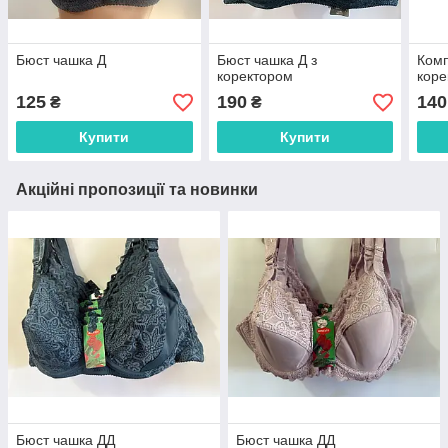
Бюст чашка Д
Бюст чашка Д з
Комп
коректором
коре
125
190
140
₴
₴
Купити
Купити
Акційні пропозиції та новинки
Бюст чашка ДД
Бюст чашка ДД