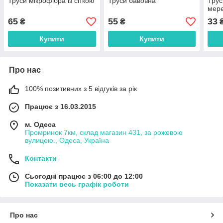
Труси мікрофібра із сіткою
Труси бавовна
Трус
мер
65
55
33
₴
₴
Купити
Купити
Про нас
100% позитивних з 5 відгуків за рік
Працює з 16.03.2015
м. Одеса
Промринок 7км, склад магазин 431, за рожевою
вулицею., Одеса, Україна
Контакти
Сьогодні працює з 06:00 до 12:00
Показати весь графік роботи
Про нас