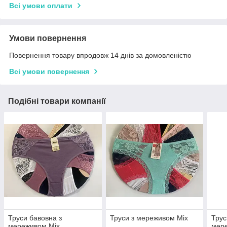
Всі умови оплати
Умови повернення
Повернення товару впродовж 14 днів за домовленістю
Всі умови повернення
Подібні товари компанії
Труси бавовна з
Труси з мереживом Міх
Трус
мереживом Міх
мер