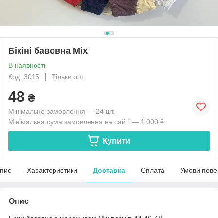
Бікіні бавовна Міх
В наявності
Код: 3015
Тільки опт
48
₴
Мінімальне замовлення — 24 шт.
Мінімальна сума замовлення на сайті — 1 000 ₴
Купити
пис
Характеристики
Доставка
Оплата
Умови пове
Опис
Бікіні бавовна з мереживом Міх розмір 44-46-48