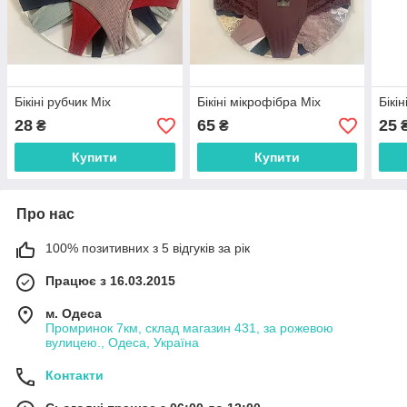
Бікіні рубчик Міх
Бікіні мікрофібра Міх
Бікі
28
65
25
₴
₴
Купити
Купити
Про нас
100% позитивних з 5 відгуків за рік
Працює з 16.03.2015
м. Одеса
Промринок 7км, склад магазин 431, за рожевою
вулицею., Одеса, Україна
Контакти