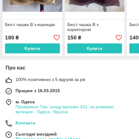
Бюст чашка В з корекцію
Бюст чашка В з
Бюст
коректором
180
150
140
₴
₴
Купити
Купити
Про нас
100% позитивних з 5 відгуків за рік
Працює з 16.03.2015
м. Одеса
Промринок 7км, склад магазин 431, за рожевою
вулицею., Одеса, Україна
Контакти
Сьогодні вихідний