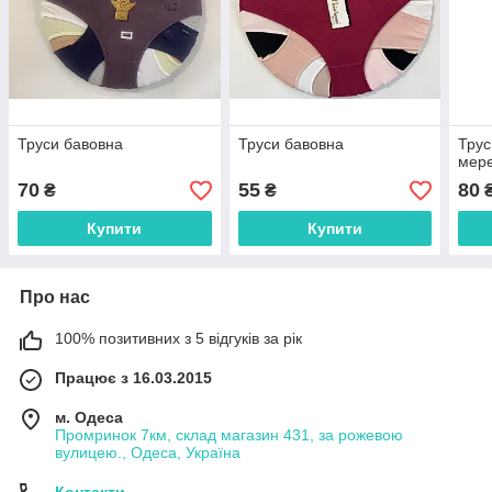
Труси бавовна
Труси бавовна
Трус
мер
70
55
80
₴
₴
Купити
Купити
Про нас
100% позитивних з 5 відгуків за рік
Працює з 16.03.2015
м. Одеса
Промринок 7км, склад магазин 431, за рожевою
вулицею., Одеса, Україна