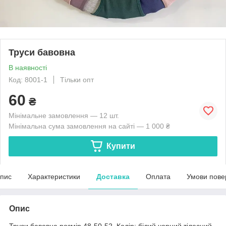
Труси бавовна
В наявності
Код: 8001-1
Тільки опт
60
₴
Мінімальне замовлення — 12 шт.
Мінімальна сума замовлення на сайті — 1 000 ₴
Купити
пис
Характеристики
Доставка
Оплата
Умови пове
Опис
Труси бавовна розмір 48-50-52. Колір: білий чорний тілесний