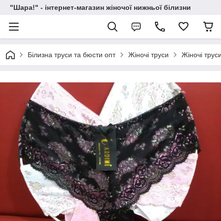
"Шара!" - інтернет-магазин жіночої нижньої білизни
Білизна труси та бюсти опт
Жіночі труси
Жіночі трус