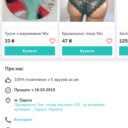
Труси з мереживом Міх
Бразильяно гіпюр Міх
Затя
33
47
125
₴
₴
Купити
Купити
Про нас
100% позитивних з 5 відгуків за рік
Працює з 16.03.2015
м. Одеса
Промринок 7км, склад магазин 431, за рожевою
вулицею., Одеса, Україна
Контакти