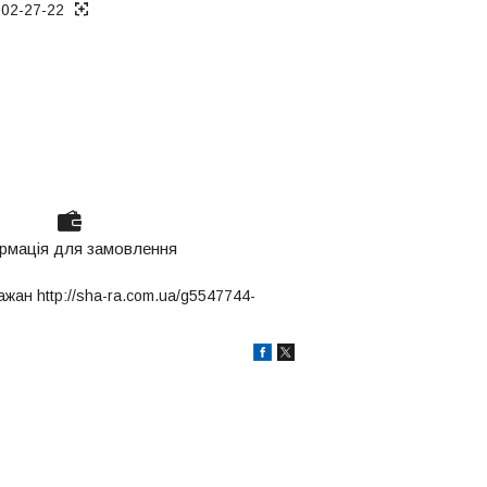
802-27-22
рмація для замовлення
жан http://sha-ra.com.ua/g5547744-