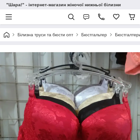
"Шара!" - інтернет-магазин жіночої нижньої білизни
Білизна труси та бюсти опт
Бюстгальтер
Бюстгалтери