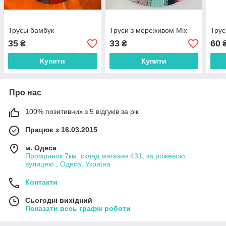
Трусы бамбук
Труси з мереживом Міх
Трус
35
33
60
₴
₴
Купити
Купити
Про нас
100% позитивних з 5 відгуків за рік
Працює з 16.03.2015
м. Одеса
Промринок 7км, склад магазин 431, за рожевою
вулицею., Одеса, Україна
Контакти
Сьогодні вихідний
Показати весь графік роботи