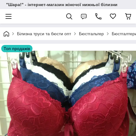
"Шара!" - інтернет-магазин жіночої нижньої білизни
Білизна труси та бюсти опт
Бюстгальтер
Бюстгалтери
Топ продажів